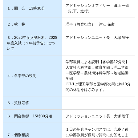
アドミッションオフィサー 田上 一郎
１．開 会 13時30分
（以下、進行）
２．挨 拶
理事（教育担当） 津江 保彦
３．2026年度入試分析、2028
アドミッションユニット長 大塚 智子
年度入試（２年前予告）につ
いて
学部教員による説明【各学部12分間】
人文社会科学部→教育学部→理工学部
→医学部→農林海洋科学部→地域協働
４．各学部の説明
学部
※7/1は理工学部と医学部の間に約10分
間の休憩をはさみます。
５．質疑応答
６．閉会挨拶 15時30分頃
アドミッションユニット長 大塚 智子
１日の朝倉キャンパスでは、会終了後
７．個別相談
に学部教員が個別で質問にお答えしま