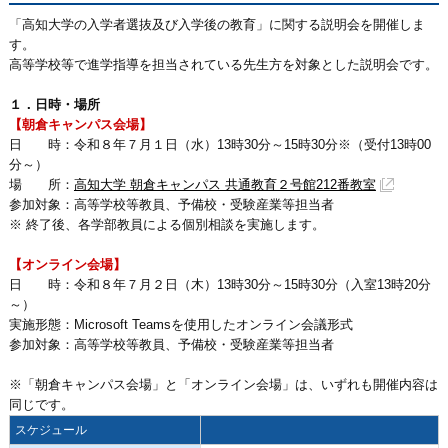
「高知大学の入学者選抜及び入学後の教育」に関する説明会を開催しま
す。
高等学校等で進学指導を担当されている先生方を対象とした説明会です。
１．日時・場所
【朝倉キャンパス会場】
日 時：令和８年７月１日（水）13時30分～15時30分※（受付13時00
分～）
場 所：
高知大学 朝倉キャンパス 共通教育２号館212番教室
参加対象：高等学校等教員、予備校・受験産業等担当者
※ 終了後、各学部教員による個別相談を実施します。
【オンライン会場】
日 時：令和８年７月２日（木）13時30分～15時30分（入室13時20分
～）
実施形態：Microsoft Teamsを使用したオンライン会議形式
参加対象：高等学校等教員、予備校・受験産業等担当者
※「朝倉キャンパス会場」と「オンライン会場」は、いずれも開催内容は
同じです。
スケジュール