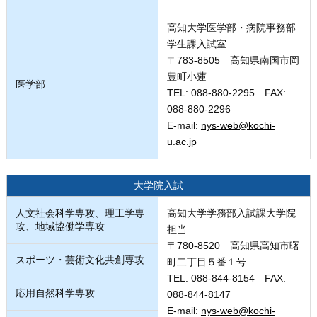
高知大学医学部・病院事務部
学生課入試室
〒783-8505 高知県南国市岡
豊町小蓮
医学部
TEL: 088-880-2295 FAX:
088-880-2296
E-mail:
nys-web@kochi-
u.ac.jp
大学院入試
人文社会科学専攻、理工学専
高知大学学務部入試課大学院
攻、地域協働学専攻
担当
〒780-8520 高知県高知市曙
スポーツ・芸術文化共創専攻
町二丁目５番１号
TEL: 088-844-8154 FAX:
応用自然科学専攻
088-844-8147
E-mail:
nys-web@kochi-