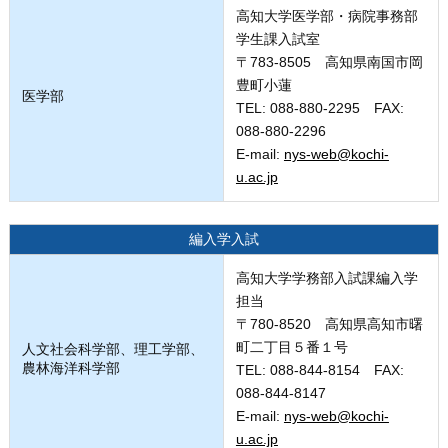
高知大学医学部・病院事務部
学生課入試室
〒783-8505 高知県南国市岡
豊町小蓮
医学部
TEL: 088-880-2295 FAX:
088-880-2296
E-mail:
nys-web@kochi-
u.ac.jp
編入学入試
高知大学学務部入試課編入学
担当
〒780-8520 高知県高知市曙
町二丁目５番１号
人文社会科学部、理工学部、
農林海洋科学部
TEL: 088-844-8154 FAX:
088-844-8147
E-mail:
nys-web@kochi-
u.ac.jp