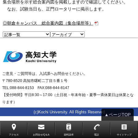
集合場所を示す総合案内図を掲載しますので確認してください。
なお、試験当日も、正門ロータリーに掲示します。
◎朝倉キャンパス 総合案内図（集合場所等）
ご意見・ご質問等は、入試課へお問合せください。
〒780-8520 高知市曙町二丁目５番１号
TEL:088-844-8153 FAX:088-844-8147
【受付時間】平日8:30～17:00（土日祝・年末年始・夏季一斉休業日は休業とな
ります）
(c)Kochi University. All Rights Reserved
▲ページTOP
アクセス
お問合せ/Q＆A
資料請求
電話
サイトマップ