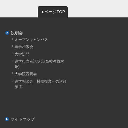
▲ページTOP
説明会
オープンキャンパス
進学相談会
大学訪問
進学担当者説明会(高校教員対
象)
大学院説明会
進学相談会・模擬授業への講師
派遣
サイトマップ