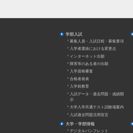
学部入試
募集人員・入試日程・募集要項
入学者選抜における変更点
インターネット出願
障害等のある者の出願
入学資格審査
合格者発表
入学前教育
入試データ・過去問題・成績開
示
大学入学共通テスト試験場案内
入試過去問題活用宣言
大学・学部情報
デジタルパンフレット