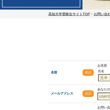
高知大学受験生サイトTOP
>
お問い合
お名前
氏名
名前
必須
あなた
メールアドレス
必須
お問い